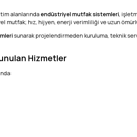
etim alanlarında
endüstriyel mutfak sistemleri
, işlet
l mutfak; hız, hijyen, enerji verimliliği ve uzun ömürl
mleri
sunarak projelendirmeden kuruluma, teknik ser
unulan Hizmetler
ında: