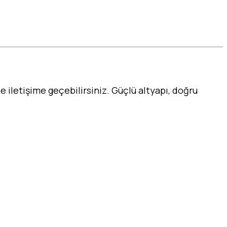
 iletişime geçebilirsiniz. Güçlü altyapı, doğru
triyel mutfak kurulumu, profesyonel mutfak