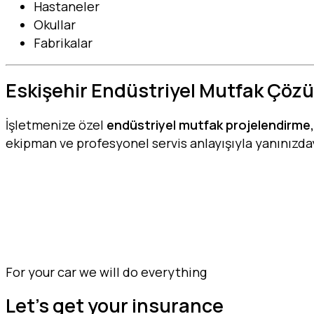
Hastaneler
Okullar
Fabrikalar
Eskişehir Endüstriyel Mutfak Çözü
İşletmenize özel
endüstriyel mutfak projelendirme,
ekipman ve profesyonel servis anlayışıyla yanınızda
Eskişehir endüstriyel mutfak, endüstriyel mutfak çö
sistemleri, CoolingTech endüstriyel mutfak
For your car we will do everything
Let's get your insurance