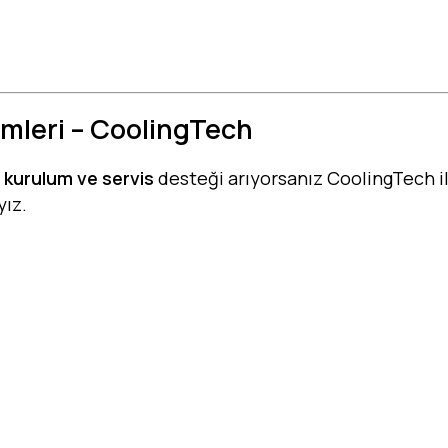
mleri – CoolingTech
 kurulum ve servis
desteği arıyorsanız CoolingTech ile
yız.
zümleri, endüstriyel mutfak servisi Eskişehir, endüs