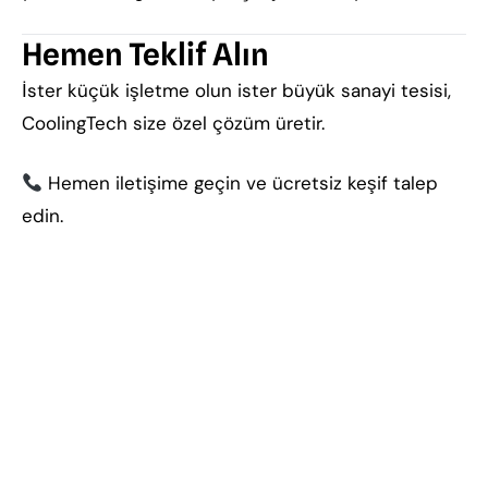
Hemen Teklif Alın
İster küçük işletme olun ister büyük sanayi tesisi,
CoolingTech size özel çözüm üretir.
Hemen iletişime geçin ve ücretsiz keşif talep
edin.
Eskişehir soğuk hava deposu, anahtar teslim soğuk
hava deposu, endüstriyel soğutma sistemleri,
chiller soğutma grubu, -18 derece soğuk oda, -40
derece şoklama odası, konteyner tip soğuk hava
deposu, soğuk hava deposu fiyatları, Eskişehir
chiller sistemi, fabrika soğutma sistemleri