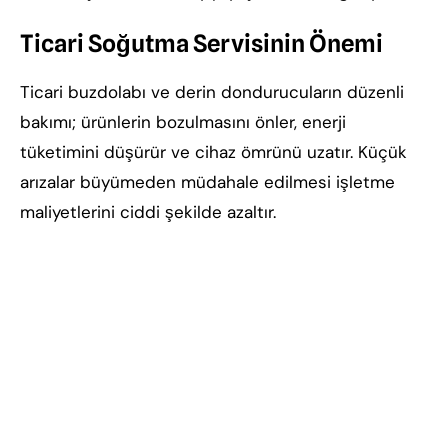
Ticari Soğutma Servisinin Önemi
Ticari buzdolabı ve derin dondurucuların düzenli
bakımı; ürünlerin bozulmasını önler, enerji
tüketimini düşürür ve cihaz ömrünü uzatır. Küçük
arızalar büyümeden müdahale edilmesi işletme
maliyetlerini ciddi şekilde azaltır.
Eskişehir ticari buzdolabı, Eskişehir derin
dondurucu servisi, ticari buzdolabı tamiri Eskişehir,
endüstriyel soğutma servisi, soğuk dolap tamiri,
kasap dolabı servisi, market buzdolabı servisi,
restoran buzdolabı tamiri, derin dondurucu tamiri
Eskişehir, CoolingTech soğutma servisi