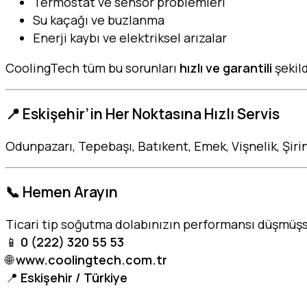
Termostat ve sensör problemleri
Su kaçağı ve buzlanma
Enerji kaybı ve elektriksel arızalar
CoolingTech tüm bu sorunları
hızlı ve garantili
şekil
📍 Eskişehir’in Her Noktasına Hızlı Servis
Odunpazarı, Tepebaşı, Batıkent, Emek, Vişnelik, Şir
📞 Hemen Arayın
Ticari tip soğutma dolabınızın performansı düşmüş
📱
0 (222) 320 55 53
🌐
www.coolingtech.com.tr
📍
Eskişehir / Türkiye