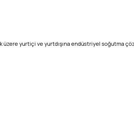
ak üzere yurtiçi ve yurtdışına endüstriyel soğutma ç