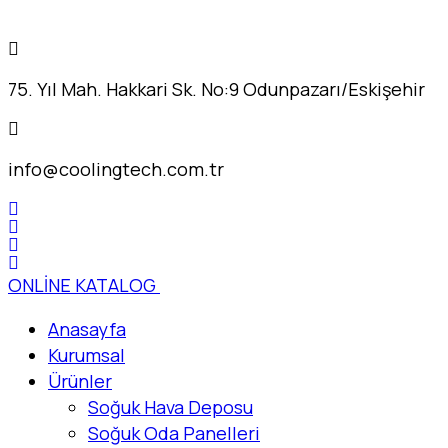
75. Yıl Mah. Hakkari Sk. No:9 Odunpazarı/Eskişehir
info@coolingtech.com.tr
ONLİNE KATALOG
Anasayfa
Kurumsal
Ürünler
Soğuk Hava Deposu
Soğuk Oda Panelleri