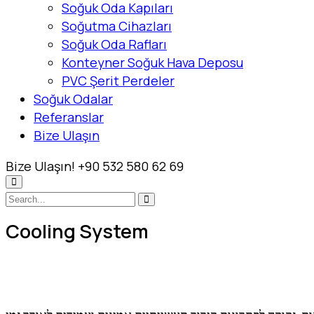
Soğuk Oda Kapıları
Soğutma Cihazları
Soğuk Oda Rafları
Konteyner Soğuk Hava Deposu
PVC Şerit Perdeler
Soğuk Odalar
Referanslar
Bize Ulaşın
Bize Ulaşın!
+90 532 580 62 69
Cooling System