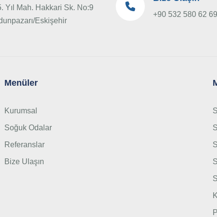
. Yıl Mah. Hakkari Sk. No:9
+90 532 580 62 6
dunpazarı/Eskişehir
Menüler
Kurumsal
S
Soğuk Odalar
S
Referanslar
S
Bize Ulaşın
S
S
K
P