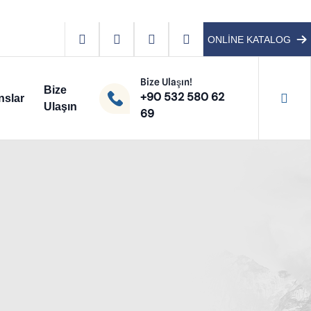
ONLİNE KATALOG
Bize Ulaşın!
Bize
+90 532 580 62
nslar
Ulaşın
69