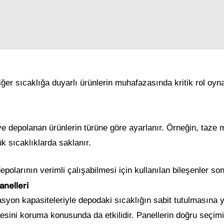
ğer sıcaklığa duyarlı ürünlerin muhafazasında kritik rol oy
 ve depolanan ürünlerin türüne göre ayarlanır. Örneğin, taze
k sıcaklıklarda saklanır.
polarının verimli çalışabilmesi için kullanılan bileşenler so
nelleri
asyon kapasiteleriyle depodaki sıcaklığın sabit tutulmasına ya
itesini koruma konusunda da etkilidir. Panellerin doğru seçim