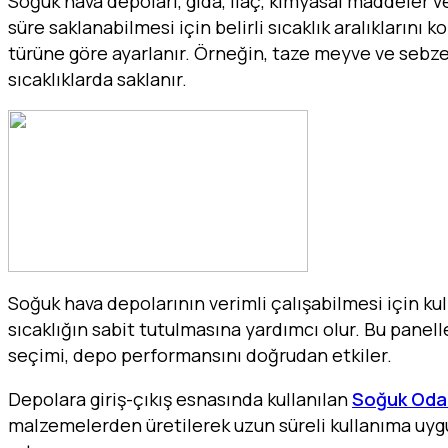
Soğuk hava depoları, gıda, ilaç, kimyasal maddeler v
süre saklanabilmesi için belirli sıcaklık aralıklarını k
türüne göre ayarlanır. Örneğin, taze meyve ve sebzel
sıcaklıklarda saklanır.
Soğuk hava depolarının verimli çalışabilmesi için ku
sıcaklığın sabit tutulmasına yardımcı olur. Bu panell
seçimi, depo performansını doğrudan etkiler.
Depolara giriş-çıkış esnasında kullanılan
Soğuk Oda 
malzemelerden üretilerek uzun süreli kullanıma uygun 