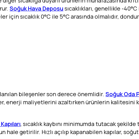
e diğer sıcaklığa duyarlı ürünlerin muhafazasında krit
orur.
Soğuk Hava Deposu
sıcaklıkları, genellikle -40°
er için sıcaklık 0°C ile 5°C arasında olmalıdır, dondu
llanılan bileşenler son derece önemlidir.
Soğuk Oda P
er, enerji maliyetlerini azaltırken ürünlerin kalitesin
Kapıları
, sıcaklık kaybını minimumda tutacak şekilde t
hale getirilir. Hızlı açılıp kapanabilen kapılar, soğut