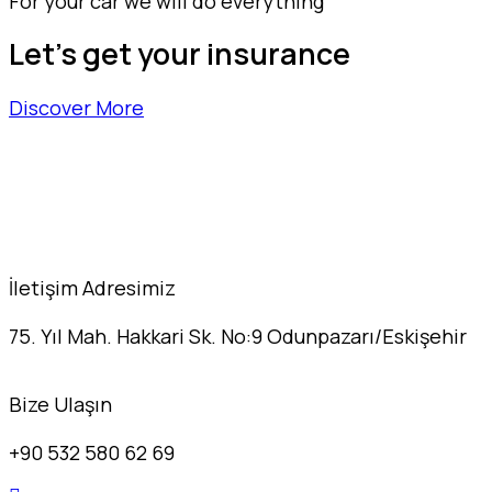
For your car we will do everything
Let's get your insurance
Discover More
İletişim Adresimiz
75. Yıl Mah. Hakkari Sk. No:9 Odunpazarı/Eskişehir
Bize Ulaşın
+90 532 580 62 69