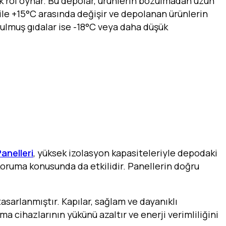
ik rol oynar. Bu depolar, ürünlerin bozulmadan uzun
C ile +15°C arasında değişir ve depolanan ürünlerin
rulmuş gıdalar ise -18°C veya daha düşük
anelleri
, yüksek izolasyon kapasiteleriyle depodaki
i koruma konusunda da etkilidir. Panellerin doğru
asarlanmıştır. Kapılar, sağlam ve dayanıklı
ma cihazlarının yükünü azaltır ve enerji verimliliğini