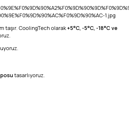
m taşır. CoolingTech olarak
+5°C, -5°C, -18°C ve
oruz.
nuyoruz.
eposu
tasarlıyoruz.