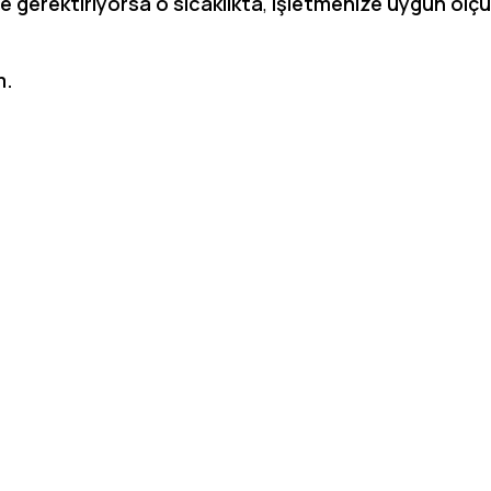
 gerektiriyorsa o sıcaklıkta
,
işletmenize uygun ölç
m.
va deposu, soğuk depo sistemleri, soğuk oda imalatı,
,soğuk hava deposu fiyatları, soğuk oda fiyatı, hazır
onteyner soğuk hava deposu fiyatı,+5 derece soğuk ha
rece, derin dondurucu soğuk depo,gıda soğuk hava de
uk oda, ilaç soğuk hava deposu, lojistik soğuk depo
 soğuk oda, soğuk oda kapısı, soğutma grubu, konde
 montaj soğuk oda, garantili soğuk hava deposu