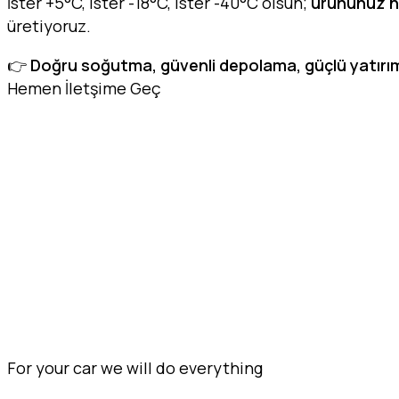
İster +5°C, ister -18°C, ister -40°C olsun;
ürününüz ne
üretiyoruz.
👉
Doğru soğutma, güvenli depolama, güçlü yatırı
Hemen İletşime Geç
soğuk hava deposu, soğuk oda, endüstriyel soğuk ha
hava deposu, özel ölçü soğuk oda, ticari soğuk depo
ekonomik soğuk oda, ikinci el soğuk hava deposu, k
deposu, -25 derece soğuk oda, şoklama odası -40 de
deposu, meyve sebze soğuk deposu, süt ürünleri soğ
embraco kompresörlü soğuk depo, tecumseh motorlu
stoktan soğuk oda, hazır kurulu soğuk depo, yerinde
For your car we will do everything