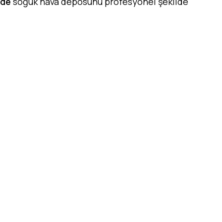
üde
soğuk hava deposunu profesyonel şekilde
 soğuk hava deposu kurulumu, anahtar teslim soğuk
 soğuk hava deposu, kampanyalı soğuk hava deposu,
va deposu, +5/-5 soğuk oda, -18 derece soğuk hava
posu, et ve tavuk soğuk deposu, balık soğuk hava
,80 mm panel soğuk oda, 120 mm panel soğuk oda,
nserli soğuk depo,hemen teslim soğuk hava deposu,