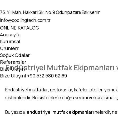
75. Yıl Mah. Hakkari Sk. No:9 Odunpazarı/Eskişehir
info@coolingtech.com.tr
ONLİNE KATALOG
Anasayfa
Kurumsal
Ürünler
Soğuk Odalar
Referanslar
Endüstriyel Mutfak Ekipmanları v
Bize Ulaşın
Bize Ulaşın!
+90 532 580 62 69
Endüstriyel mutfaklar; restoranlar, kafeler, oteller, yem
sistemleridir. Bu sistemlerin doğru seçimi ve kurulumu, iş
Bu yazıda,
endüstriyel mutfak ekipmanları
nelerdir, ne