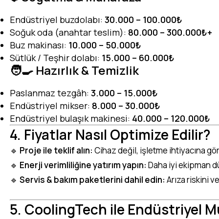
Endüstriyel buzdolabı:
30.000 – 100.000₺
Soğuk oda (anahtar teslim):
80.000 – 300.000₺+
Buz makinası:
10.000 – 50.000₺
Sütlük / Teşhir dolabı:
15.000 – 60.000₺
🧑‍🍳 Hazırlık & Temizlik
Paslanmaz tezgâh:
3.000 – 15.000₺
Endüstriyel mikser:
8.000 – 30.000₺
Endüstriyel bulaşık makinesi:
40.000 – 120.000₺
4. Fiyatlar Nasıl Optimize Edilir?
🔹
Proje ile teklif alın:
Cihaz değil, işletme ihtiyacına gö
🔹
Enerji verimliliğine yatırım yapın:
Daha iyi ekipman dü
🔹
Servis & bakım paketlerini dahil edin:
Arıza riskini ve
5. CoolingTech ile Endüstriyel M