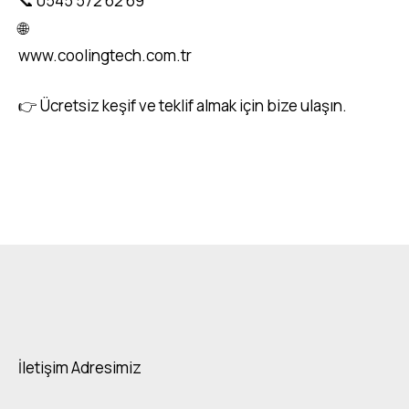
📞 0545 572 62 69
🌐
www.coolingtech.com.tr
👉 Ücretsiz keşif ve teklif almak için bize ulaşın.
endüstriyel mutfak ekipmanları, endüstriyel mutfak fiyatl
ekipmanları
İletişim Adresimiz