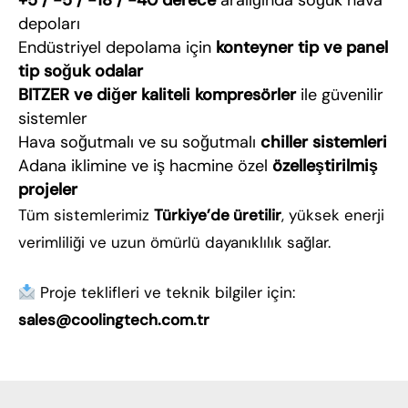
+5 / -5 / -18 / -40 derece
aralığında soğuk hava
depoları
Endüstriyel depolama için
konteyner tip ve panel
tip soğuk odalar
BITZER ve diğer kaliteli kompresörler
ile güvenilir
sistemler
Hava soğutmalı ve su soğutmalı
chiller sistemleri
Adana iklimine ve iş hacmine özel
özelleştirilmiş
projeler
Tüm sistemlerimiz
Türkiye’de üretilir
, yüksek enerji
verimliliği ve uzun ömürlü dayanıklılık sağlar.
Proje teklifleri ve teknik bilgiler için:
sales@coolingtech.com.tr