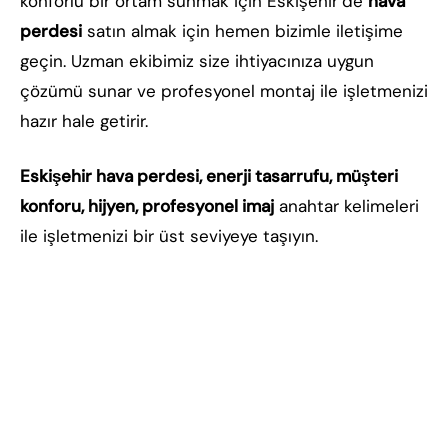
konforlu bir ortam sunmak için Eskişehir’de
hava
perdesi
satın almak için hemen bizimle iletişime
geçin. Uzman ekibimiz size ihtiyacınıza uygun
çözümü sunar ve profesyonel montaj ile işletmenizi
hazır hale getirir.
Eskişehir hava perdesi, enerji tasarrufu, müşteri
konforu, hijyen, profesyonel imaj
anahtar kelimeleri
ile işletmenizi bir üst seviyeye taşıyın.
Eskişehir hava perdesi, Eskişehir mağaza hava
perdesi, Eskişehir ofis hava perdesi, Eskişehir
restoran hava perdesi, Eskişehir fabrika hava
perdesi, Eskişehir enerji tasarruflu hava perdesi,
Eskişehir endüstriyel hava perdesi, Eskişehir mini
hava perdesi, Eskişehir standart hava perdesi,