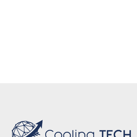
Eskişehir enerji verimli hava perdesi, Eskişehir hızlı
montaj hava perdesi, Eskişehir garantili hava
perdesi, Eskişehir endüstriyel kapı hava perdesi,
Eskişehir ticari kapı hava perdesi, Eskişehir klima
destekli hava perdesi, Eskişehir modern hava
perdesi, Eskişehir elektrik tasarruflu hava perdesi,
Eskişehir toz ve böcek önleyici hava perdesi