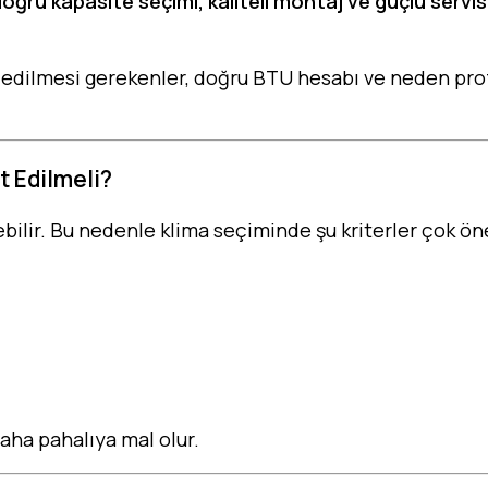
oğru kapasite seçimi, kaliteli montaj ve güçlü servi
 edilmesi gerekenler, doğru BTU hesabı ve neden prof
t Edilmeli?
eçebilir. Bu nedenle klima seçiminde şu kriterler çok ön
aha pahalıya mal olur.