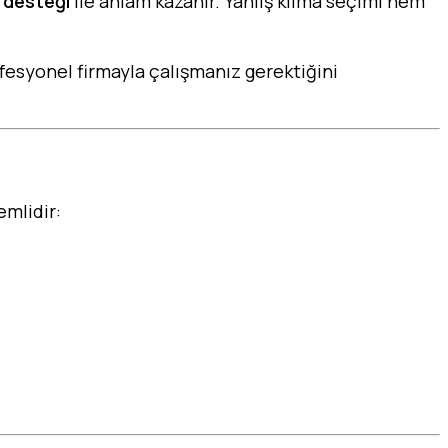
s desteği
ile anlam kazanır. Yanlış klima seçimi hem
esyonel firmayla çalışmanız gerektiğini
emlidir: