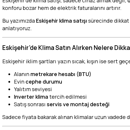
Eskişehir’de klima satışı, sadece cihaz almak değil;
d
konforu bozar hem de elektrik faturalarını artırır.
Bu yazımızda
Eskişehir klima satışı
sürecinde dikkat
anlatıyoruz.
Eskişehir’de Klima Satın Alırken Nelere Dikka
Eskişehir iklim şartları yazın sıcak, kışın ise sert g
Alanın
metrekare hesabı (BTU)
Evin
cephe durumu
Yalıtım seviyesi
Inverter klima
tercih edilmesi
Satış sonrası
servis ve montaj desteği
Sadece fiyata bakarak alınan klimalar uzun vadede d