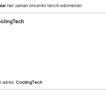
alar
her zaman öncelikli tercih edilmelidir.
CoolingTech
r adres:
CoolingTech