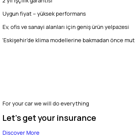
2 yıl işçilik garantisi
Uygun fiyat – yüksek performans
Ev, ofis ve sanayi alanları için geniş ürün yelpazesi
‘Eskişehir’de klima modellerine bakmadan önce mutl
Eskişehir klima, Eskişehir klima fiyatları, Eskişehir k
klima, Eskişehir salon tipi klima, Eskişehir kaset tipi
klima modelleri Eskişehir
For your car we will do everything
Let's get your insurance
Discover More