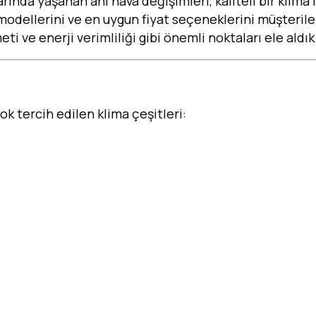
larında yaşanan ani hava değişimleri, kaliteli bir klima
a modellerini ve en uygun fiyat seçeneklerini müşteril
ti ve enerji verimliliği gibi önemli noktaları ele aldık
k tercih edilen klima çeşitleri: