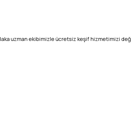
aka uzman ekibimizle ücretsiz keşif hizmetimizi değe
lima modelleri, klima montaj Eskişehir, uygun fiyatlı kli
 klima, Eskişehir ticari klima, klima satış Eskişehir, C