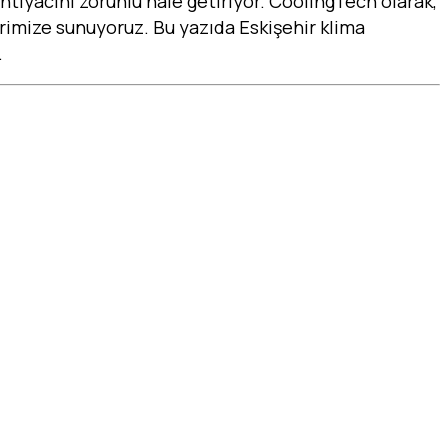
 ihtiyacını zorunlu hale getiriyor. CoolingTech olarak,
erimize sunuyoruz. Bu yazıda Eskişehir klima
.