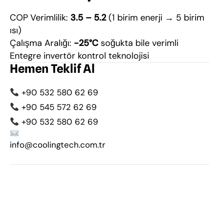
COP Verimlilik:
3.5 – 5.2
(1 birim enerji → 5 birim
ısı)
Çalışma Aralığı:
-25°C
soğukta bile verimli
Entegre invertör kontrol teknolojisi
Hemen Teklif Al
+90 532 580 62 69
+90 545 572 62 69
+90 532 580 62 69
info@coolingtech.com.tr
Eskişehir ısı pompası
,
ısı pompası fiyatları
,
hava
kaynaklı ısı pompası
,
villa ısı pompası
,
havuz ısı pompası
,
ısıtma sistemi