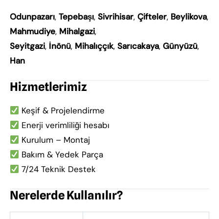
Odunpazarı
,
Tepebaşı
,
Sivrihisar
,
Çifteler
,
Beylikova
,
Mahmudiye
,
Mihalgazi
,
Seyitgazi
,
İnönü
,
Mihalıççık
,
Sarıcakaya
,
Günyüzü
,
Han
Hizmetlerimiz
Keşif & Projelendirme
Enerji verimliliği hesabı
Kurulum – Montaj
Bakım & Yedek Parça
7/24 Teknik Destek
Nerelerde Kullanılır?