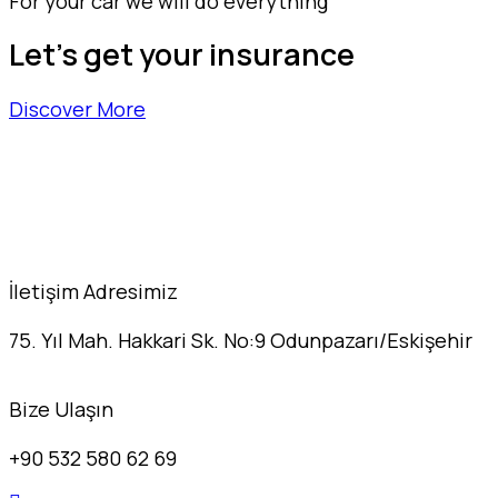
For your car we will do everything
Let's get your insurance
Discover More
İletişim Adresimiz
75. Yıl Mah. Hakkari Sk. No:9 Odunpazarı/Eskişehir
Bize Ulaşın
+90 532 580 62 69