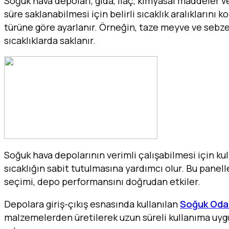
Soğuk hava depoları, gıda, ilaç, kimyasal maddeler v
süre saklanabilmesi için belirli sıcaklık aralıklarını k
türüne göre ayarlanır. Örneğin, taze meyve ve sebzel
sıcaklıklarda saklanır.
Soğuk hava depolarının verimli çalışabilmesi için ku
sıcaklığın sabit tutulmasına yardımcı olur. Bu panell
seçimi, depo performansını doğrudan etkiler.
Depolara giriş-çıkış esnasında kullanılan
Soğuk Oda 
malzemelerden üretilerek uzun süreli kullanıma uygun 