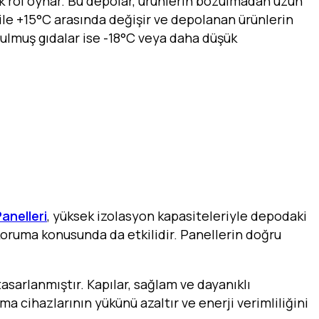
ik rol oynar. Bu depolar, ürünlerin bozulmadan uzun
C ile +15°C arasında değişir ve depolanan ürünlerin
rulmuş gıdalar ise -18°C veya daha düşük
anelleri
, yüksek izolasyon kapasiteleriyle depodaki
i koruma konusunda da etkilidir. Panellerin doğru
asarlanmıştır. Kapılar, sağlam ve dayanıklı
ma cihazlarının yükünü azaltır ve enerji verimliliğini