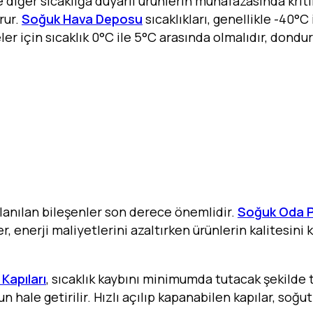
e diğer sıcaklığa duyarlı ürünlerin muhafazasında krit
orur.
Soğuk Hava Deposu
sıcaklıkları, genellikle -40°
er için sıcaklık 0°C ile 5°C arasında olmalıdır, dondu
llanılan bileşenler son derece önemlidir.
Soğuk Oda P
er, enerji maliyetlerini azaltırken ürünlerin kalitesin
Kapıları
, sıcaklık kaybını minimumda tutacak şekilde t
hale getirilir. Hızlı açılıp kapanabilen kapılar, soğut