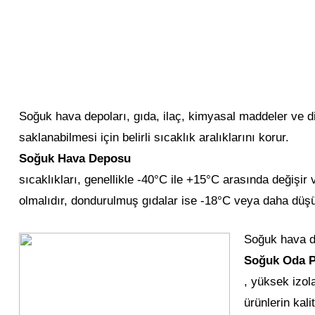
Soğuk hava depoları, gıda, ilaç, kimyasal maddeler ve di
saklanabilmesi için belirli sıcaklık aralıklarını korur.
Soğuk Hava Deposu
sıcaklıkları, genellikle -40°C ile +15°C arasında değişir
olmalıdır, dondurulmuş gıdalar ise -18°C veya daha düşü
Soğuk hava de
Soğuk Oda P
, yüksek izol
ürünlerin kal