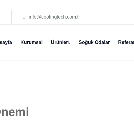
r
info@coolingtech.com.tr
sayfa
Kurumsal
Ürünler
Soğuk Odalar
Refera
Önemi