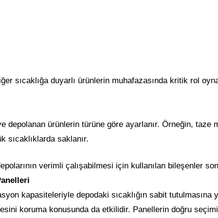
ğer sıcaklığa duyarlı ürünlerin muhafazasında kritik rol oy
 ve depolanan ürünlerin türüne göre ayarlanır. Örneğin, taze
k sıcaklıklarda saklanır.
polarının verimli çalışabilmesi için kullanılan bileşenler so
anelleri
asyon kapasiteleriyle depodaki sıcaklığın sabit tutulmasına ya
itesini koruma konusunda da etkilidir. Panellerin doğru seçim