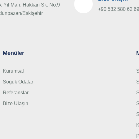
. Yıl Mah. Hakkari Sk. No:9
+90 532 580 62 6
dunpazarı/Eskişehir
Menüler
Kurumsal
S
Soğuk Odalar
S
Referanslar
S
Bize Ulaşın
S
S
K
P