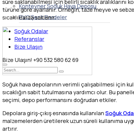
süre saklanabilmesi için belirli sıcaklık aralıklarını k
Konteyner Soğuk Hava Deposu
türüne göre ayarlanır. Örneğin, taze meyve ve sebzel
PVC Şerit Perdeler
sıcaklıklarda saklanır.
Soğuk Odalar
Referanslar
Bize Ulaşın
Bize Ulaşın!
+90 532 580 62 69
Soğuk hava depolarının verimli çalışabilmesi için ku
sıcaklığın sabit tutulmasına yardımcı olur. Bu panell
seçimi, depo performansını doğrudan etkiler.
Depolara giriş-çıkış esnasında kullanılan
Soğuk Oda 
malzemelerden üretilerek uzun süreli kullanıma uygun 
artırır.