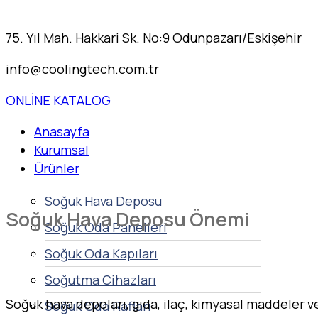
75. Yıl Mah. Hakkari Sk. No:9 Odunpazarı/Eskişehir
info@coolingtech.com.tr
ONLİNE KATALOG
Anasayfa
Kurumsal
Ürünler
Soğuk Hava Deposu
Soğuk Hava Deposu Önemi
Soğuk Oda Panelleri
Soğuk Oda Kapıları
Soğutma Cihazları
Soğuk hava depoları, gıda, ilaç, kimyasal maddeler v
Soğuk Oda Rafları