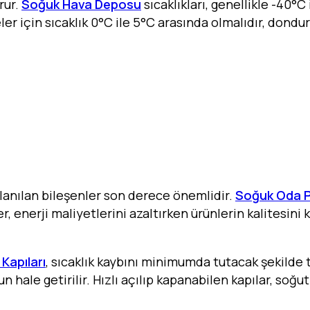
orur.
Soğuk Hava Deposu
sıcaklıkları, genellikle -40°
er için sıcaklık 0°C ile 5°C arasında olmalıdır, dondu
llanılan bileşenler son derece önemlidir.
Soğuk Oda P
er, enerji maliyetlerini azaltırken ürünlerin kalitesin
Kapıları
, sıcaklık kaybını minimumda tutacak şekilde t
hale getirilir. Hızlı açılıp kapanabilen kapılar, soğut