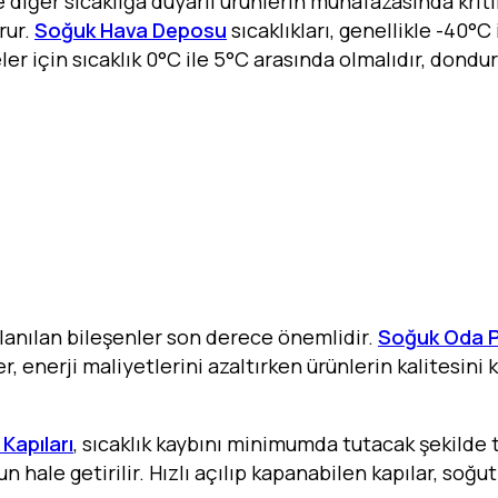
e diğer sıcaklığa duyarlı ürünlerin muhafazasında krit
orur.
Soğuk Hava Deposu
sıcaklıkları, genellikle -40°
er için sıcaklık 0°C ile 5°C arasında olmalıdır, dondu
llanılan bileşenler son derece önemlidir.
Soğuk Oda P
er, enerji maliyetlerini azaltırken ürünlerin kalitesin
Kapıları
, sıcaklık kaybını minimumda tutacak şekilde t
hale getirilir. Hızlı açılıp kapanabilen kapılar, soğut