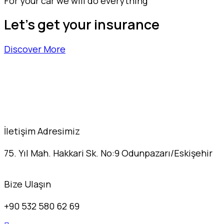
For your car we will do everything
Let's get your insurance
Discover More
İletişim Adresimiz
75. Yıl Mah. Hakkari Sk. No:9 Odunpazarı/Eskişehir
Bize Ulaşın
+90 532 580 62 69