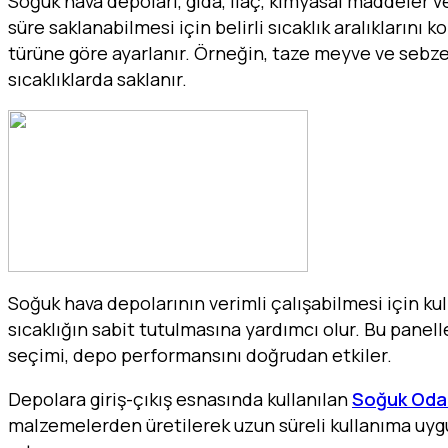
Soğuk hava depoları, gıda, ilaç, kimyasal maddeler v
süre saklanabilmesi için belirli sıcaklık aralıklarını k
türüne göre ayarlanır. Örneğin, taze meyve ve sebzel
sıcaklıklarda saklanır.
Soğuk hava depolarının verimli çalışabilmesi için ku
sıcaklığın sabit tutulmasına yardımcı olur. Bu panell
seçimi, depo performansını doğrudan etkiler.
Depolara giriş-çıkış esnasında kullanılan
Soğuk Oda 
malzemelerden üretilerek uzun süreli kullanıma uygun 