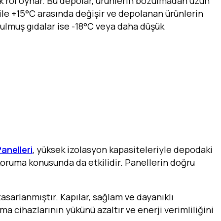
ik rol oynar. Bu depolar, ürünlerin bozulmadan uzun
C ile +15°C arasında değişir ve depolanan ürünlerin
rulmuş gıdalar ise -18°C veya daha düşük
anelleri
, yüksek izolasyon kapasiteleriyle depodaki
i koruma konusunda da etkilidir. Panellerin doğru
asarlanmıştır. Kapılar, sağlam ve dayanıklı
ma cihazlarının yükünü azaltır ve enerji verimliliğini