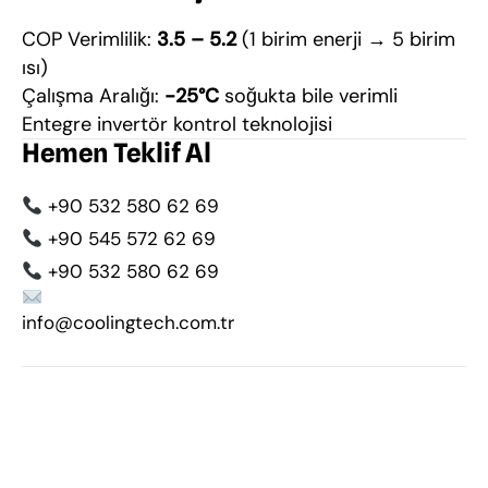
COP Verimlilik:
3.5 – 5.2
(1 birim enerji → 5 birim
ısı)
Çalışma Aralığı:
-25°C
soğukta bile verimli
Entegre invertör kontrol teknolojisi
Hemen Teklif Al
+90 532 580 62 69
+90 545 572 62 69
+90 532 580 62 69
info@coolingtech.com.tr
Eskişehir ısı pompası
,
ısı pompası fiyatları
,
hava
kaynaklı ısı pompası
,
villa ısı pompası
,
havuz ısı pompası
,
ısıtma sistemi