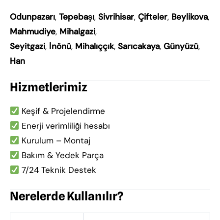
Odunpazarı
,
Tepebaşı
,
Sivrihisar
,
Çifteler
,
Beylikova
,
Mahmudiye
,
Mihalgazi
,
Seyitgazi
,
İnönü
,
Mihalıççık
,
Sarıcakaya
,
Günyüzü
,
Han
Hizmetlerimiz
Keşif & Projelendirme
Enerji verimliliği hesabı
Kurulum – Montaj
Bakım & Yedek Parça
7/24 Teknik Destek
Nerelerde Kullanılır?