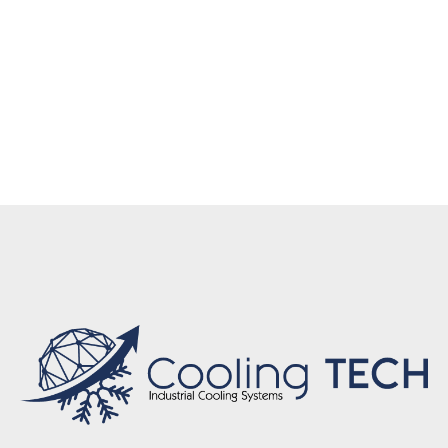
depo, tecumseh motorlu soğuk oda, soğuk oda
kapısı, soğutma grubu, kondenserli soğuk
depo,hemen teslim soğuk hava deposu, stoktan
soğuk oda, hazır kurulu soğuk depo, yerinde montaj
soğuk oda, garantili soğuk hava deposu