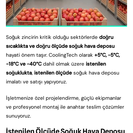
Soğuk zincirin kritik olduğu sektörlerde
doğru
sıcaklıkta ve doğru ölçüde soğuk hava deposu
hayati önem taşır. CoolingTech olarak
+5°C, -5°C,
-18°C ve -40°C
dahil olmak üzere
istenilen
soğuklukta
,
istenilen ölçüde
soğuk hava deposu
imalatı ve satışı yapıyoruz.
İşletmenize özel projelendirme, güçlü ekipmanlar
ve profesyonel montaj ile anahtar teslim çözümler
sunuyoruz.
İstenilen Ölçüde Soğuk Hava Deposu