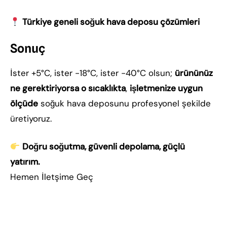
Türkiye geneli soğuk hava deposu çözümleri
Sonuç
İster +5°C, ister -18°C, ister -40°C olsun;
ürününüz
ne gerektiriyorsa o sıcaklıkta
,
işletmenize uygun
ölçüde
soğuk hava deposunu profesyonel şekilde
üretiyoruz.
Doğru soğutma, güvenli depolama, güçlü
yatırım.
Hemen İletşime Geç
soğuk hava deposu, soğuk oda, endüstriyel soğuk
hava deposu, soğuk depo sistemleri, soğuk oda