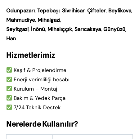
Odunpazarı
,
Tepebaşı
,
Sivrihisar
,
Çifteler
,
Beylikova
,
Mahmudiye
,
Mihalgazi
,
Seyitgazi
,
İnönü
,
Mihalıççık
,
Sarıcakaya
,
Günyüzü
,
Han
Hizmetlerimiz
Keşif & Projelendirme
Enerji verimliliği hesabı
Kurulum – Montaj
Bakım & Yedek Parça
7/24 Teknik Destek
Nerelerde Kullanılır?