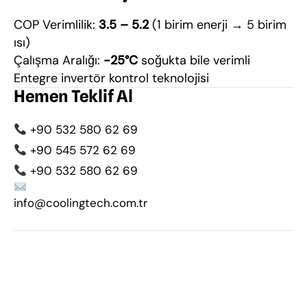
COP Verimlilik:
3.5 – 5.2
(1 birim enerji → 5 birim
ısı)
Çalışma Aralığı:
-25°C
soğukta bile verimli
Entegre invertör kontrol teknolojisi
Hemen Teklif Al
+90 532 580 62 69
+90 545 572 62 69
+90 532 580 62 69
info@coolingtech.com.tr
Eskişehir ısı pompası
,
ısı pompası fiyatları
,
hava
kaynaklı ısı pompası
,
villa ısı pompası
,
havuz ısı pompası
,
ısıtma sistemi