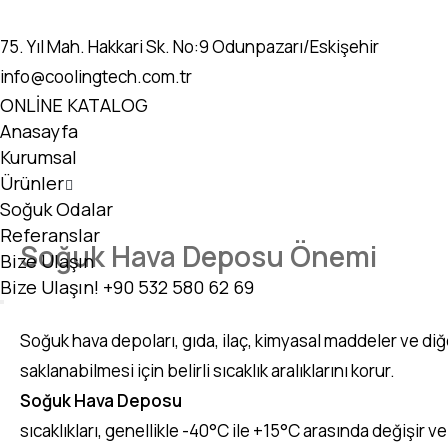
75. Yıl Mah. Hakkari Sk. No:9 Odunpazarı/Eskişehir
info@coolingtech.com.tr
ONLİNE KATALOG
Anasayfa
Kurumsal
Ürünler
Soğuk Odalar
Referanslar
Soğuk Hava Deposu Önemi
Bize Ulaşın
Bize Ulaşın!
+90 532 580 62 69
Soğuk hava depoları, gıda, ilaç, kimyasal maddeler ve diğ
saklanabilmesi için belirli sıcaklık aralıklarını korur.
Soğuk Hava Deposu
sıcaklıkları, genellikle -40°C ile +15°C arasında değişir 