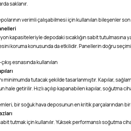
rda saklanır.
olarının verimli çalışabilmesi için kullanılan bileşenler so
nelleri
syon kapasiteleriyle depodaki sıcaklığın sabit tutulmasına yar
tesini koruma konusunda da etkilidir. Panellerin doğru seçi
-çıkış esnasında kullanılan
pıları
bını minimumda tutacak şekilde tasarlanmıştır. Kapılar, sağl
 hale getirilir. Hızlı açılıp kapanabilen kapılar, soğutma cihaz
leri, bir soğuk hava deposunun en kritik parçalarından biri
zları
 sabit tutmak için kullanılır. Yüksek performanslı soğutma ci