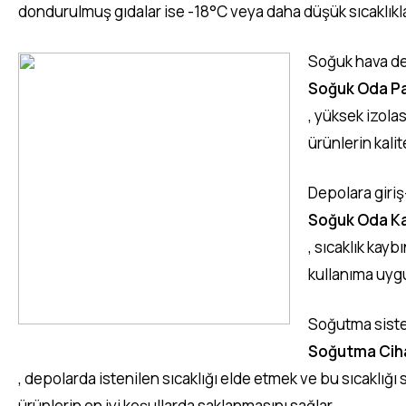
dondurulmuş gıdalar ise -18°C veya daha düşük sıcaklıkla
Soğuk hava dep
Soğuk Oda Pa
, yüksek izola
ürünlerin kali
Depolara giriş
Soğuk Oda Ka
, sıcaklık kay
kullanıma uygun
Soğutma sistem
Soğutma Ciha
, depolarda istenilen sıcaklığı elde etmek ve bu sıcaklığı
ürünlerin en iyi koşullarda saklanmasını sağlar.