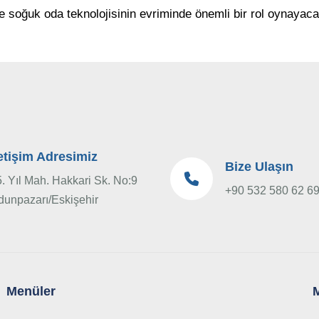
ve soğuk oda teknolojisinin evriminde önemli bir rol oynayaca
letişim Adresimiz
Bize Ulaşın
. Yıl Mah. Hakkari Sk. No:9
+90 532 580 62 6
dunpazarı/Eskişehir
Menüler