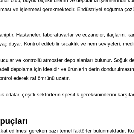
lar olup, büyük ölçekli üretim ve depolama işlemlerinde kull
nması ve işlenmesi gerekmektedir. Endüstriyel soğutma çözüm
ptir. Hastaneler, laboratuvarlar ve eczaneler, ilaçların, kan 
yaç duyar. Kontrol edilebilir sıcaklık ve nem seviyeleri, medi
ular ve kontrollü atmosfer depo alanları bulunur. Soğuk depo
adeli depolama için idealdir ve ürünlerin derin dondurulmasını
ontrol ederek raf ömrünü uzatır.
k odalar, çeşitli sektörlerin spesifik gereksinimlerini karşıl
puçları
kkat edilmesi gereken bazı temel faktörler bulunmaktadır. Ku