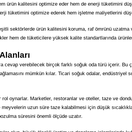
em ürün kalitesini optimize eder hem de enerji tüketimini dü
nerji tüketimini optimize ederek hem işletme maliyetlerini dü
şitli sektörlerde ürün kalitesini koruma, raf ömrünü uzatma 
tekler hem de tüketicilere yüksek kalite standartlarında ürünl
Alanları
ra cevap verebilecek birçok farklı soğuk oda türü içerir. Bu ç
lamasını mümkün kılar. Ticari soğuk odalar, endüstriyel soğ
r rol oynarlar. Marketler, restoranlar ve oteller, taze ve do
 meyvelerin uzun süre taze kalabilmesi için düşük sıcaklıkla
 bozulma süresini önemli ölçüde uzatır.