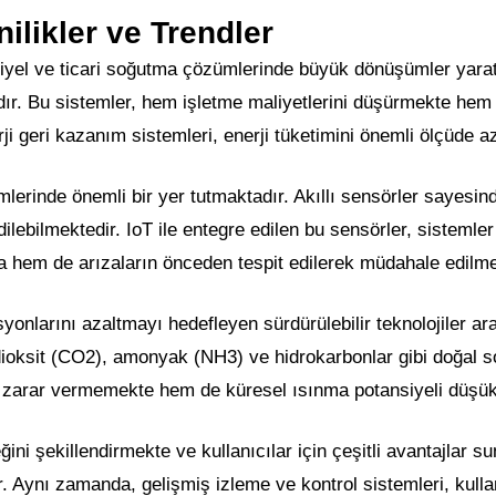
ilikler ve Trendler
striyel ve ticari soğutma çözümlerinde büyük dönüşümler yar
dır. Bu sistemler, hem işletme maliyetlerini düşürmekte hem 
i geri kazanım sistemleri, enerji tüketimini önemli ölçüde az
erinde önemli bir yer tutmaktadır. Akıllı sensörler sayesinde
dilebilmektedir. IoT ile entegre edilen bu sensörler, sistem
ta hem de arızaların önceden tespit edilerek müdahale edilm
onlarını azaltmayı hedefleyen sürdürülebilir teknolojiler a
dioksit (CO2), amonyak (NH3) ve hidrokarbonlar gibi doğal so
zarar vermemekte hem de küresel ısınma potansiyeli düşük 
ni şekillendirmekte ve kullanıcılar için çeşitli avantajlar sun
 Aynı zamanda, gelişmiş izleme ve kontrol sistemleri, kulla