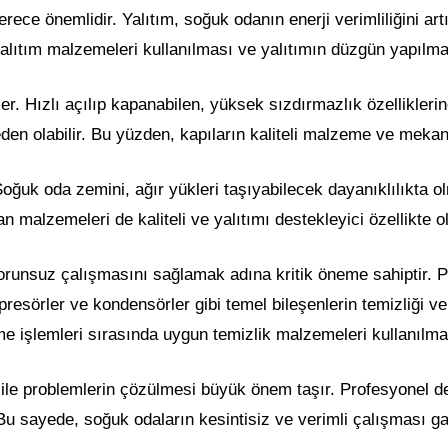
ce önemlidir. Yalıtım, soğuk odanın enerji verimliliğini artı
 yalıtım malzemeleri kullanılması ve yalıtımın düzgün yapılmas
r. Hızlı açılıp kapanabilen, yüksek sızdırmazlık özelliklerine
den olabilir. Bu yüzden, kapıların kaliteli malzeme ve mek
uk oda zemini, ağır yükleri taşıyabilecek dayanıklılıkta olma
 malzemeleri de kaliteli ve yalıtımı destekleyici özellikte ol
unsuz çalışmasını sağlamak adına kritik öneme sahiptir. Per
resörler ve kondensörler gibi temel bileşenlerin temizliği v
leme işlemleri sırasında uygun temizlik malzemeleri kullanılma
 ile problemlerin çözülmesi büyük önem taşır. Profesyonel de
 sayede, soğuk odaların kesintisiz ve verimli çalışması gara