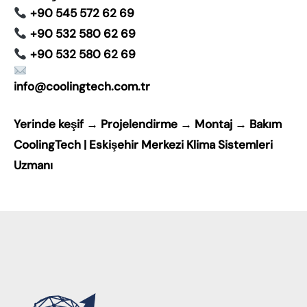
+90 545 572 62 69
+90 532 580 62 69
+90 532 580 62 69
info@coolingtech.com.tr
Yerinde keşif → Projelendirme → Montaj → Bakım
CoolingTech | Eskişehir Merkezi Klima Sistemleri
Uzmanı