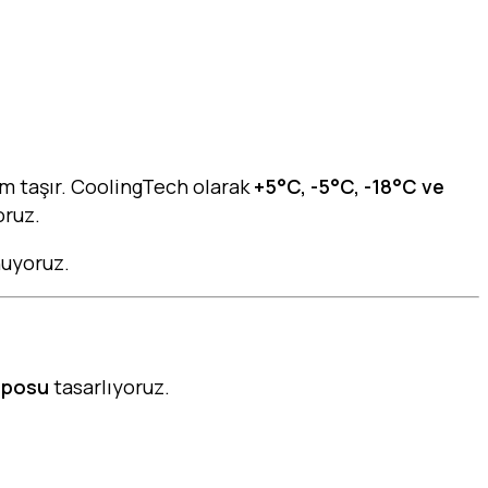
m taşır. CoolingTech olarak
+5°C, -5°C, -18°C ve
oruz.
nuyoruz.
eposu
tasarlıyoruz.