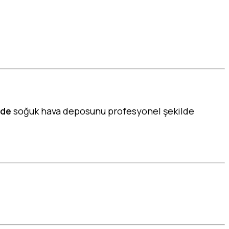
üde
soğuk hava deposunu profesyonel şekilde
osu, istenilen sıcaklıkta soğuk hava deposu, +5
k hava deposu, endüstriyel soğuk hava deposu,