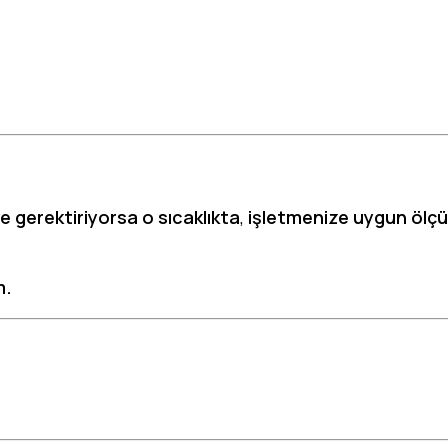
 gerektiriyorsa o sıcaklıkta
,
işletmenize uygun ölç
m.
 hava deposu satışı, istenilen ölçüde soğuk hava dep
posu, -18 derece soğuk hava deposu, -40 derece soğu
uk hava deposu, soğuk oda imalatı, soğuk oda satışı