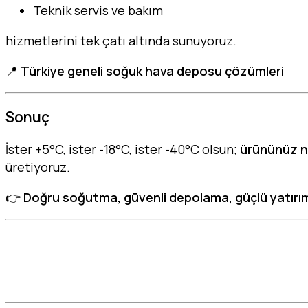
Teknik servis ve bakım
hizmetlerini tek çatı altında sunuyoruz.
📍
Türkiye geneli soğuk hava deposu çözümleri
Sonuç
İster +5°C, ister -18°C, ister -40°C olsun;
ürününüz ne
üretiyoruz.
👉
Doğru soğutma, güvenli depolama, güçlü yatırı
soğuk hava deposu, soğuk hava deposu imalatı, soğuk
derece soğuk hava deposu, -5 derece soğuk hava de
konteyner tip soğuk hava deposu, anahtar teslim soğ