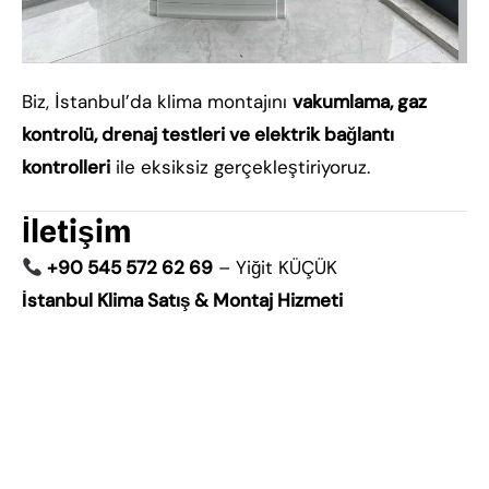
Biz, İstanbul’da klima montajını
vakumlama, gaz
kontrolü, drenaj testleri ve elektrik bağlantı
kontrolleri
ile eksiksiz gerçekleştiriyoruz.
İletişim
+90 545 572 62 69
– Yiğit KÜÇÜK
İstanbul Klima Satış & Montaj Hizmeti
Avrupa Yakası klima, Anadolu Yakası klima, Kadıköy
klima, Üsküdar klima, Ümraniye klima, Ataşehir
klima, Maltepe klima, Kartal klima, Pendik klima,
Tuzla klima, Sancaktepe klima, Sultanbeyli klima,