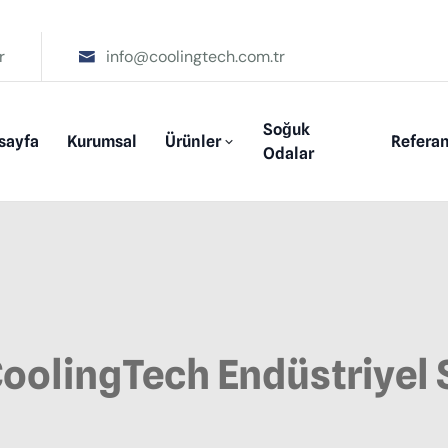
r
info@coolingtech.com.tr
Soğuk
sayfa
Kurumsal
Ürünler
Referan
Odalar
 CoolingTech Endüstriyel