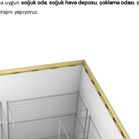
rına uygun
soğuk oda
,
soğuk hava deposu
,
şoklama odası
,
tajını yapıyoruz.