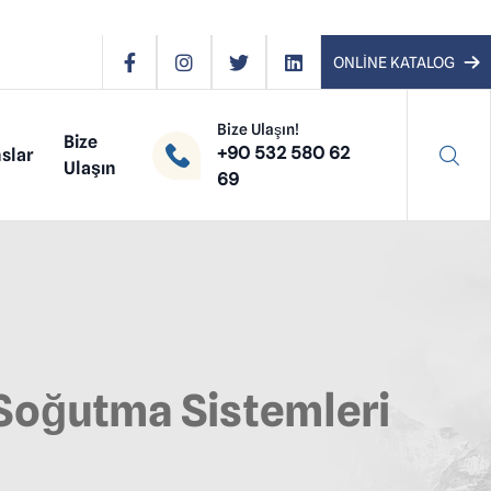
ONLİNE KATALOG
Bize Ulaşın!
Bize
+90 532 580 62
slar
Ulaşın
69
 Soğutma Sistemleri