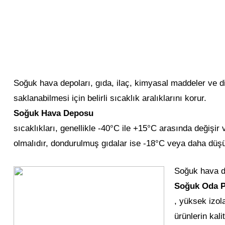
Soğuk hava depoları, gıda, ilaç, kimyasal maddeler ve di
saklanabilmesi için belirli sıcaklık aralıklarını korur.
Soğuk Hava Deposu
sıcaklıkları, genellikle -40°C ile +15°C arasında değişir
olmalıdır, dondurulmuş gıdalar ise -18°C veya daha düşü
Soğuk hava de
Soğuk Oda P
, yüksek izol
ürünlerin kal