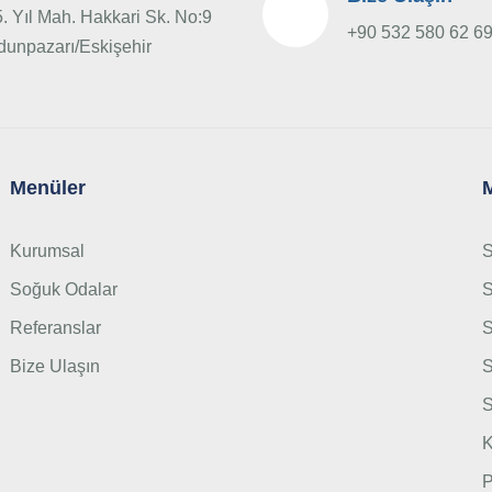
. Yıl Mah. Hakkari Sk. No:9
+90 532 580 62 6
dunpazarı/Eskişehir
Menüler
Kurumsal
S
Soğuk Odalar
S
Referanslar
S
Bize Ulaşın
S
S
K
P