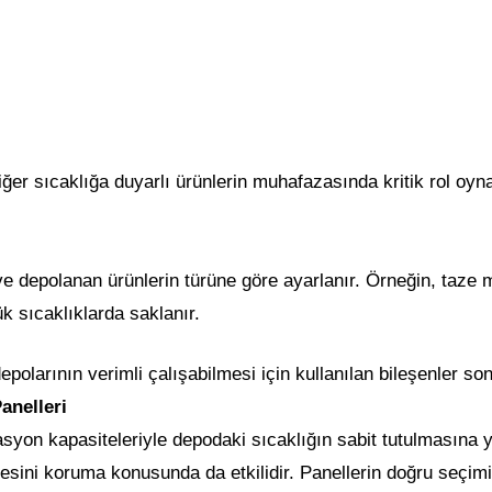
ğer sıcaklığa duyarlı ürünlerin muhafazasında kritik rol oy
 ve depolanan ürünlerin türüne göre ayarlanır. Örneğin, taze
k sıcaklıklarda saklanır.
polarının verimli çalışabilmesi için kullanılan bileşenler so
anelleri
asyon kapasiteleriyle depodaki sıcaklığın sabit tutulmasına ya
itesini koruma konusunda da etkilidir. Panellerin doğru seçim