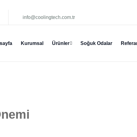
info@coolingtech.com.tr
sayfa
Kurumsal
Ürünler
Soğuk Odalar
Refera
Önemi