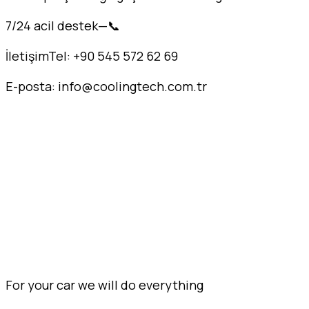
7/24 acil destek—📞
İletişimTel: +90 545 572 62 69
E-posta: info@coolingtech.com.tr
eskişehir klima servisi, eskişehir klima bakım, eskişe
mitsubishi klima servisi, eskişehir daikin klima servis
samsung klima servisi, eskişehir lg klima servisi, eskiş
klima servisi eskişehir, profesyonel klima servisi esk
hvac servisi, eskişehir klima yer değişimi, eskişehir
eskişehir klima bakım fiyatları, eskişehir klima tekni
For your car we will do everything