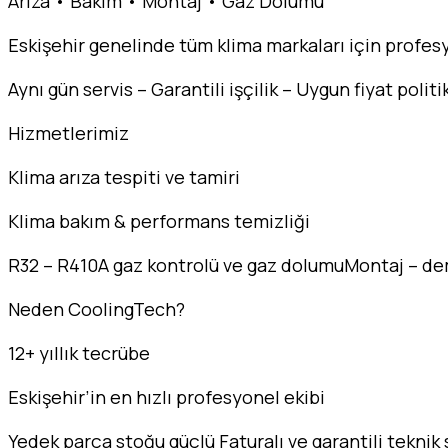
Arıza • Bakım • Montaj • Gaz Dolumu
Eskişehir genelinde tüm klima markaları için profesy
Aynı gün servis – Garantili işçilik – Uygun fiyat politi
Hizmetlerimiz
Klima arıza tespiti ve tamiri
Klima bakım & performans temizliği
R32 – R410A gaz kontrolü ve gaz dolumuMontaj – demon
Neden CoolingTech?
12+ yıllık tecrübe
Eskişehir’in en hızlı profesyonel ekibi
Yedek parça stoğu güçlü Faturalı ve garantili teknik 