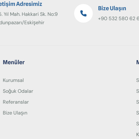
letişim Adresimiz
Bize Ulaşın
. Yıl Mah. Hakkari Sk. No:9
+90 532 580 62 
dunpazarı/Eskişehir
Menüler
Kurumsal
S
Soğuk Odalar
S
Referanslar
S
Bize Ulaşın
S
S
K