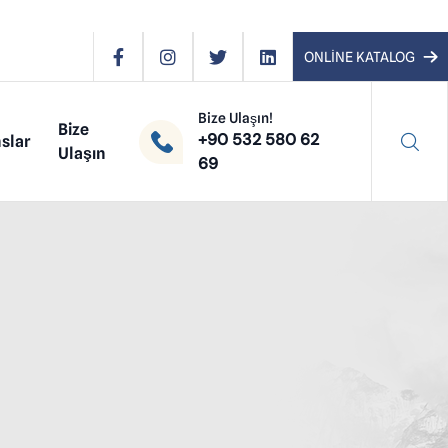
ONLİNE KATALOG
Bize Ulaşın!
Bize
+90 532 580 62
slar
Ulaşın
69