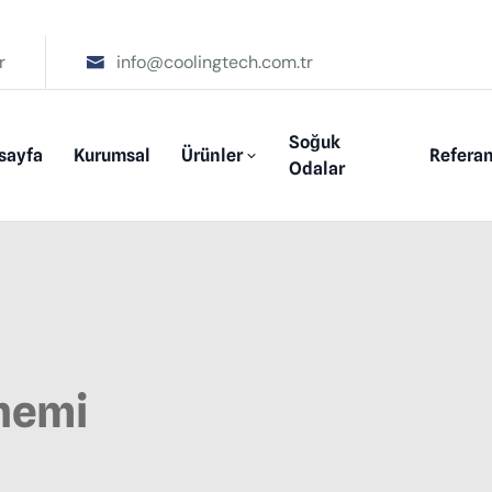
r
info@coolingtech.com.tr
Soğuk
sayfa
Kurumsal
Ürünler
Referan
Odalar
nemi