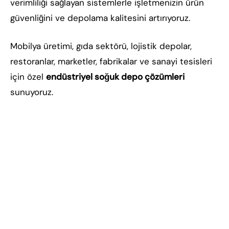
verimliliği sağlayan sistemlerle işletmenizin ürün
güvenliğini ve depolama kalitesini artırıyoruz.
Mobilya üretimi, gıda sektörü, lojistik depolar,
restoranlar, marketler, fabrikalar ve sanayi tesisleri
için özel
endüstriyel soğuk depo çözümleri
sunuyoruz.
İnegöl soğuk hava deposu, İnegöl soğuk oda
kurulumu, anahtar teslim soğuk hava deposu,
İnegöl endüstriyel soğutma, soğuk hava deposu
fiyatları İnegöl, chiller soğutma grubu İnegöl,
konteyner tip soğuk hava deposu, soğuk oda panel
sistemleri, ticari soğutma sistemleri, endüstriyel
soğuk depo kurulumu, CoolingTech soğutma
sistemleri