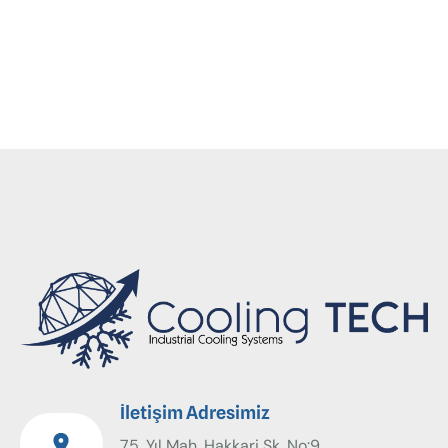
soğuk depo kurulumu, CoolingTech soğutma
sistemleri
İletişim Adresimiz
75. Yıl Mah. Hakkari Sk. No:9