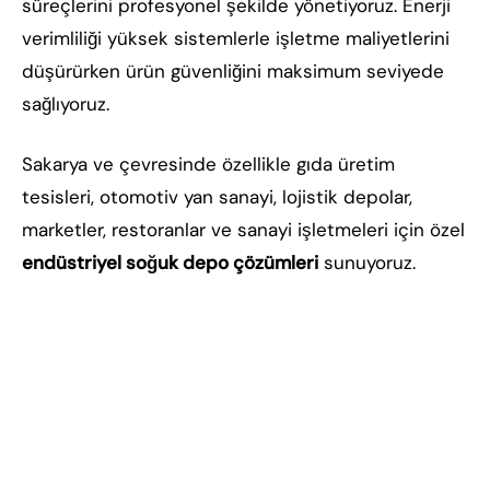
süreçlerini profesyonel şekilde yönetiyoruz. Enerji
verimliliği yüksek sistemlerle işletme maliyetlerini
düşürürken ürün güvenliğini maksimum seviyede
sağlıyoruz.
Sakarya ve çevresinde özellikle gıda üretim
tesisleri, otomotiv yan sanayi, lojistik depolar,
marketler, restoranlar ve sanayi işletmeleri için özel
endüstriyel soğuk depo çözümleri
sunuyoruz.
Sakarya soğuk hava deposu, Sakarya soğuk oda
kurulumu, anahtar teslim soğuk hava deposu,
Sakarya endüstriyel soğutma, soğuk hava deposu
fiyatları Sakarya, chiller soğutma grubu Sakarya,
konteyner tip soğuk hava deposu, soğuk oda panel
sistemleri, ticari soğutma sistemleri, endüstriyel