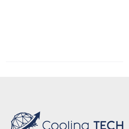
deposu, +5 derece soğuk hava deposu, -5 derece
soğuk hava deposu, -18 derece soğuk hava
deposu, -40 derece soğuk hava deposu,
endüstriyel soğuk hava deposu, konteyner tip
soğuk hava deposu, anahtar teslim soğuk hava
deposu, soğuk oda imalatı, soğuk oda satışı