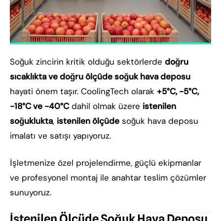
Soğuk zincirin kritik olduğu sektörlerde
doğru
sıcaklıkta ve doğru ölçüde soğuk hava deposu
hayati önem taşır. CoolingTech olarak
+5°C, -5°C,
-18°C ve -40°C
dahil olmak üzere
istenilen
soğuklukta
,
istenilen ölçüde
soğuk hava deposu
imalatı ve satışı yapıyoruz.
İşletmenize özel projelendirme, güçlü ekipmanlar
ve profesyonel montaj ile anahtar teslim çözümler
sunuyoruz.
İstenilen Ölçüde Soğuk Hava Deposu