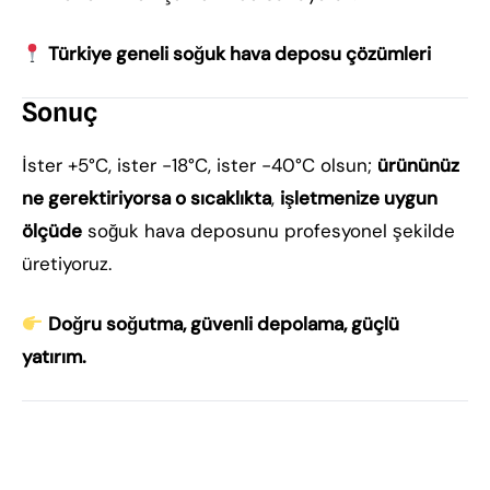
Türkiye geneli soğuk hava deposu çözümleri
Sonuç
İster +5°C, ister -18°C, ister -40°C olsun;
ürününüz
ne gerektiriyorsa o sıcaklıkta
,
işletmenize uygun
ölçüde
soğuk hava deposunu profesyonel şekilde
üretiyoruz.
Doğru soğutma, güvenli depolama, güçlü
yatırım.
soğuk hava deposu, soğuk hava deposu imalatı,
soğuk hava deposu satışı, istenilen ölçüde soğuk
hava deposu, istenilen sıcaklıkta soğuk hava