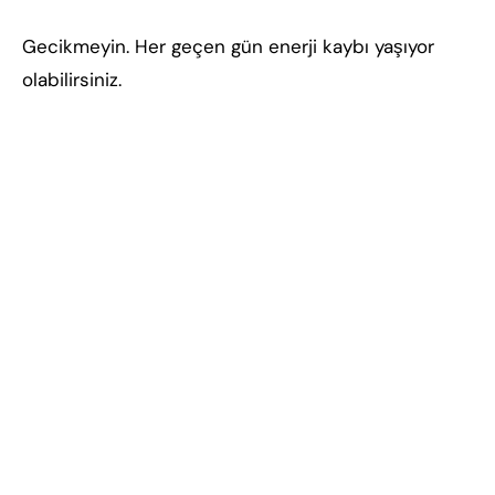
Gecikmeyin. Her geçen gün enerji kaybı yaşıyor
olabilirsiniz.
soğuk hava deposu, endüstriyel soğuk hava
deposu, ticari soğuk hava deposu, anahtar teslim
soğuk hava deposu, soğuk hava deposu kurulumu,
soğuk hava deposu fiyatları, OSB soğuk hava
deposu, fabrika soğuk hava deposu, gıda soğuk
hava deposu, donmuş ürün deposu, -18 derece
soğuk hava deposu, -40 derece şoklama deposu,
enerji verimli soğuk hava deposu, poliüretan panel
soğuk depo, sanayi tipi soğuk hava deposu, chiller
destekli soğuk depo, depo soğutma sistemi, büyük
kapasiteli soğuk hava deposu