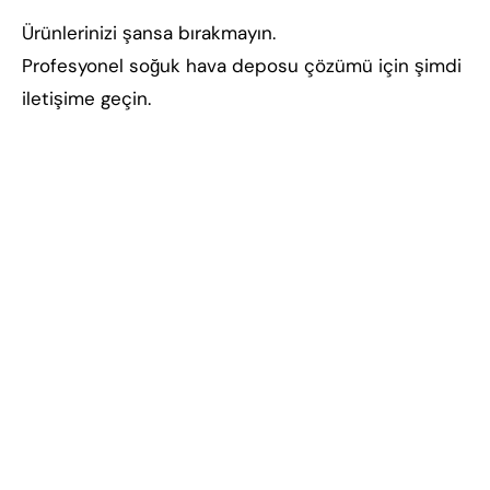
Ürünlerinizi şansa bırakmayın.
Profesyonel soğuk hava deposu çözümü için şimdi
iletişime geçin.
soğuk hava deposu, endüstriyel soğuk hava
deposu, ticari soğuk hava deposu, anahtar teslim
soğuk hava deposu, soğuk hava deposu kurulumu,
soğuk hava deposu fiyatları, OSB soğuk hava
deposu, fabrika soğuk hava deposu, gıda soğuk
hava deposu, donmuş ürün deposu, -18 derece
soğuk hava deposu, -40 derece şoklama deposu,
enerji verimli soğuk hava deposu, sanayi tipi soğuk
hava deposu, depo soğutma sistemi, büyük
kapasiteli soğuk hava deposu, chiller destekli
soğuk depo