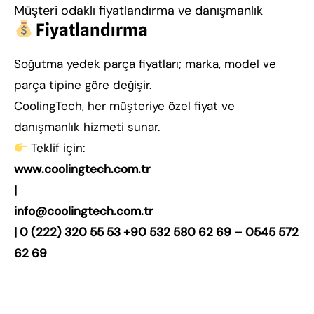
Müşteri odaklı fiyatlandırma ve danışmanlık
Fiyatlandırma
Soğutma yedek parça fiyatları; marka, model ve
parça tipine göre değişir.
CoolingTech, her müşteriye özel fiyat ve
danışmanlık hizmeti sunar.
Teklif için:
www.coolingtech.com.tr
|
info@coolingtech.com.tr
| 0 (222) 320 55 53 +90 532 580 62 69 – 0545 572
62 69
soğutma yedek parça, chiller yedek parça, klima
yedek parça, soğuk depo yedek parça, CoolingTech