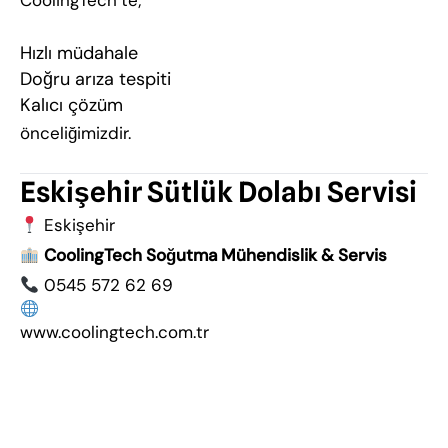
CoolingTech’te;
Hızlı müdahale
Doğru arıza tespiti
Kalıcı çözüm
önceliğimizdir.
Eskişehir Sütlük Dolabı Servisi
Eskişehir
CoolingTech Soğutma Mühendislik & Servis
0545 572 62 69
www.coolingtech.com.tr
Sütlük dolabınız arıza verdiyse, büyümeden
müdahale edelim.
sütlük dolabı servisi, eskişehir sütlük dolabı servisi,