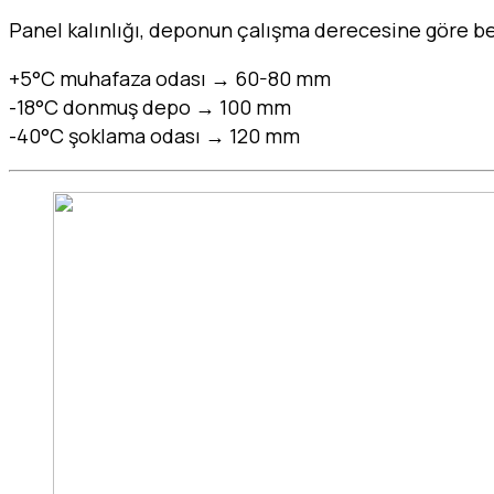
Panel kalınlığı, deponun çalışma derecesine göre bel
+5°C muhafaza odası → 60-80 mm
-18°C donmuş depo → 100 mm
-40°C şoklama odası → 120 mm